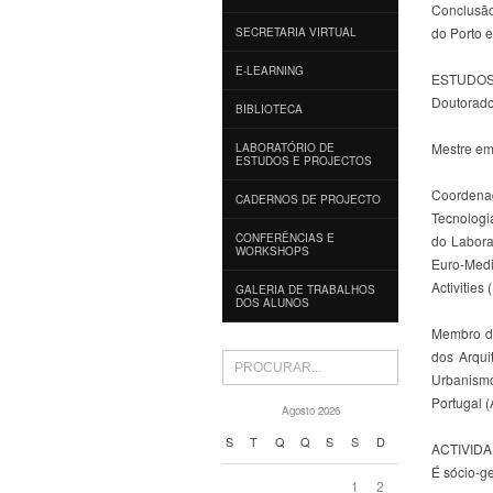
Conclusão
do Porto 
SECRETARIA VIRTUAL
E-LEARNING
ESTUDOS
Doutorado
BIBLIOTECA
Mestre em
LABORATÓRIO DE
ESTUDOS E PROJECTOS
Coordena
CADERNOS DE PROJECTO
Tecnologi
CONFERÊNCIAS E
do Labora
WORKSHOPS
Euro-Med
Activitie
GALERIA DE TRABALHOS
DOS ALUNOS
Membro d
dos Arqui
Urbanismo
Portugal 
Agosto 2026
S
T
Q
Q
S
S
D
ACTIVID
É sócio-ge
1
2