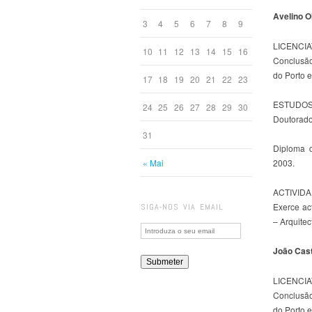
Avelino O
3
4
5
6
7
8
9
LICENCI
10
11
12
13
14
15
16
Conclusão
do Porto 
17
18
19
20
21
22
23
ESTUDOS
24
25
26
27
28
29
30
Doutorado
31
Diploma d
« Mai
2003.
ACTIVID
Exerce ac
SIGA-NOS VIA EMAIL
– Arquite
João Cast
LICENCI
Conclusão
do Porto 