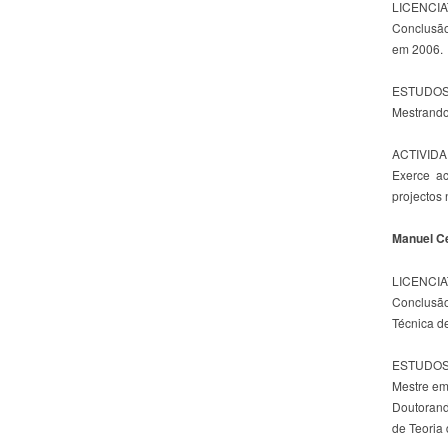
LICENCI
Conclusão
em 2006.
ESTUDOS
Mestrando
ACTIVID
Exerce a
projectos
Manuel Ce
LICENCI
Conclusão
Técnica d
ESTUDOS
Mestre em
Doutorand
de Teoria 