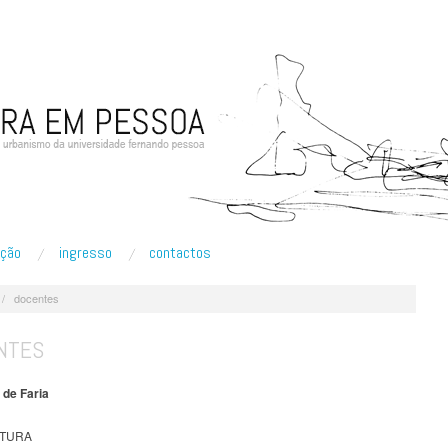
ação
ingresso
contactos
/
docentes
NTES
 de Faria
ATURA