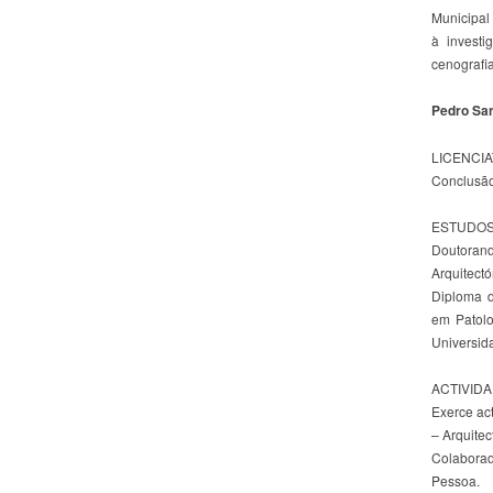
Municipal
à invest
cenografia
Pedro San
LICENCI
Conclusão
ESTUDOS
Doutorand
Arquitect
Diploma d
em Patolo
Universida
ACTIVID
Exerce ac
– Arquite
Colabora
Pessoa.