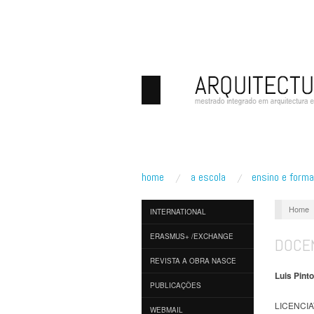
home
a escola
ensino e form
Home
INTERNATIONAL
ERASMUS+ /EXCHANGE
DOCE
REVISTA A OBRA NASCE
Luis Pinto
PUBLICAÇÕES
LICENCI
WEBMAIL