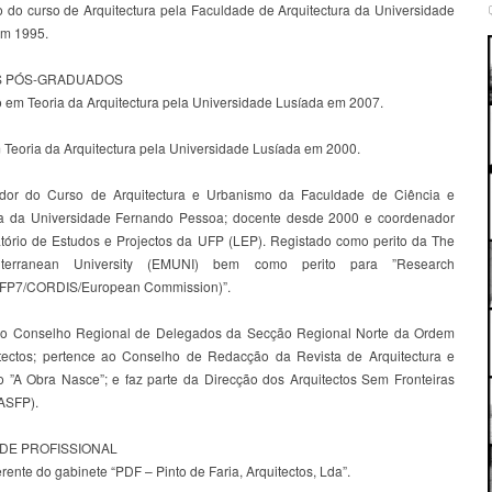
 do curso de Arquitectura pela Faculdade de Arquitectura da Universidade
em 1995.
 PÓS-GRADUADOS
 em Teoria da Arquitectura pela Universidade Lusíada em 2007.
 Teoria da Arquitectura pela Universidade Lusíada em 2000.
dor do Curso de Arquitectura e Urbanismo da Faculdade de Ciência e
a da Universidade Fernando Pessoa; docente desde 2000 e coordenador
tório de Estudos e Projectos da UFP (LEP). Registado como perito da The
iterranean University (EMUNI) bem como perito para ”Research
s (FP7/CORDIS/European Commission)”.
o Conselho Regional de Delegados da Secção Regional Norte da Ordem
tectos; pertence ao Conselho de Redacção da Revista de Arquitectura e
 ”A Obra Nasce”; e faz parte da Direcção dos Arquitectos Sem Fronteiras
(ASFP).
ADE PROFISSIONAL
rente do gabinete “PDF – Pinto de Faria, Arquitectos, Lda”.