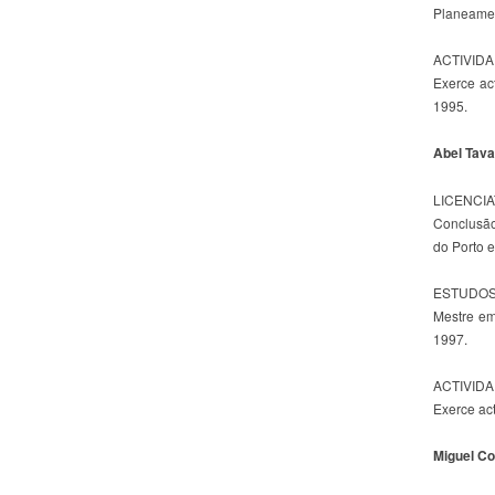
Planeamen
ACTIVID
Exerce ac
1995.
Abel Tav
LICENCI
Conclusão
do Porto 
ESTUDOS
Mestre em
1997.
ACTIVID
Exerce act
Miguel Co