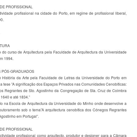
ADE PROFISSIONAL
ividade profissional na cidade do Porto, em regime de profissional liberal,
0.
a
ATURA
 do curso de Arquitectura pela Faculdade de Arquitectura da Universidade
em 1994.
 PÓS-GRADUADOS
 História da Arte pela Faculdade de Letras da Universidade do Porto em
a tese ”A significação dos Espaços Privados nas Comunidades Cenobíticas:
s Regrantes de Sto. Agostinho da Congregação de Sta. Cruz de Coimbra
 1640 e até 1834.”
o na Escola de Arquitectura da Universidade do Minho onde desenvolve a
outoramento sob o tema”A arquitectura cenobítica dos Cónegos Regrantes
Agostinho em Portugal”.
ADE PROFISSIONAL
ctividade profissional como arquitecto, produtor e designer para a Câmara