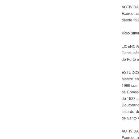
ACTIVID
Exerce act
desde 199
Ilídio Silv
LICENCI
Conclusão
do Porto 
ESTUDOS
Mestre em
1999 com 
os Cónego
de 1527 a
Doutorand
tese de d
de Santo 
ACTIVID
Exerceu a