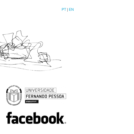
PT
|
EN