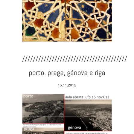
///////////////////////////////////////
porto, praga, génova e riga
15.11.2012