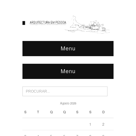
Menu
Menu
Agosto 2026
S
T
Q
Q
S
S
D
1
2