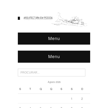
Menu
Menu
Agosto 2026
S
T
Q
Q
S
S
D
1
2