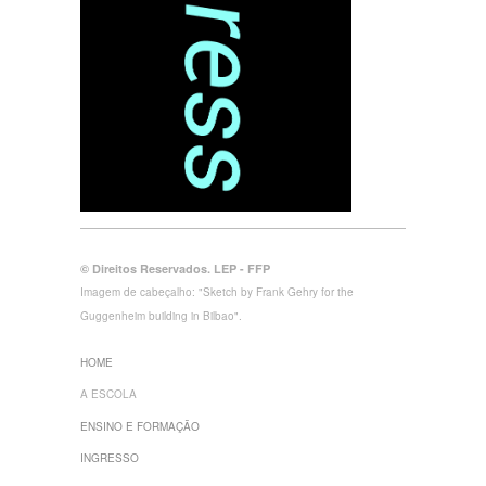
© Direitos Reservados. LEP - FFP
Imagem de cabeçalho: "Sketch by Frank Gehry for the
Guggenheim building in Bilbao".
HOME
A ESCOLA
ENSINO E FORMAÇÃO
INGRESSO